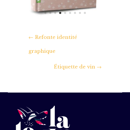
←
Refonte identité
graphique
Étiquette de vin
→