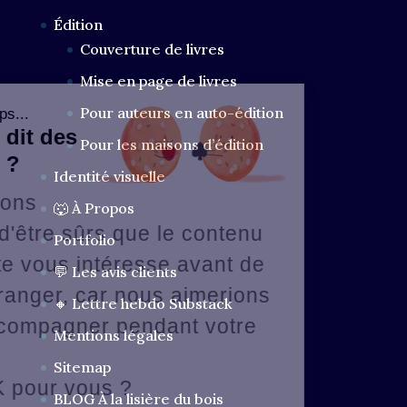
Édition
Couverture de livres
Mise en page de livres
Pour auteurs en auto-édition
Salut les loups...
Ça vous dit des
Pour les maisons d’édition
Cookies ?
Identité visuelle
Nous avons
🐺 À Propos
attendu d'être sûrs que le contenu
Portfolio
de ce site vous intéresse avant de
💬 Les avis clients
vous déranger, car nous aimerions
🔸 Lettre hebdo Substack
vous accompagner pendant votre
Mentions légales
visite...
Sitemap
C'est OK pour vous ?
BLOG À la lisière du bois