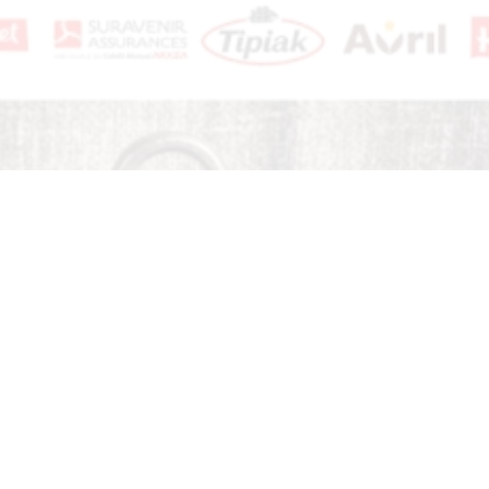
nt : Personnalisez vos Options
r et de gérer vos paramètres de confiden