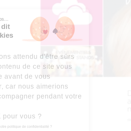
Salut les loups...
Ça vous dit
des Cookies
?
Nous avons attendu d'être sûrs
que le contenu de ce site vous
intéresse avant de vous
déranger, car nous aimerions
vous accompagner pendant votre
visite...
C'est OK pour vous ?
Voulez-vous lire notre politique de confidentialité ?