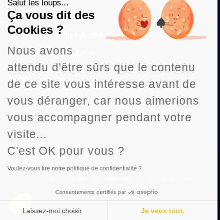
Portfolio
Salut les loups...
Ça vous dit des
💬 Les avis clients
Cookies ?
🔸 Lettre hebdo Substack
Nous avons
Mentions légales
attendu d'être sûrs que le contenu
Sitemap
de ce site vous intéresse avant de
BLOG À la lisière du bois
vous déranger, car nous aimerions
Contact
vous accompagner pendant votre
visite...
C'est OK pour vous ?
Voulez-vous lire notre politique de confidentialité ?
Créé par le studio graphique
© La Louve des
Consentements certifiés par
Bois
Laissez-moi choisir
Je veux tout.