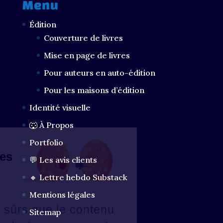
Menu
Édition
Couverture de livres
Mise en page de livres
Pour auteurs en auto-édition
Pour les maisons d’édition
Identité visuelle
🐺 À Propos
Portfolio
ut les loups...
 vous dit des
💬 Les avis clients
okies ?
🔸 Lettre hebdo Substack
ous avons
Mentions légales
tendu d'être sûrs que le contenu
Sitemap