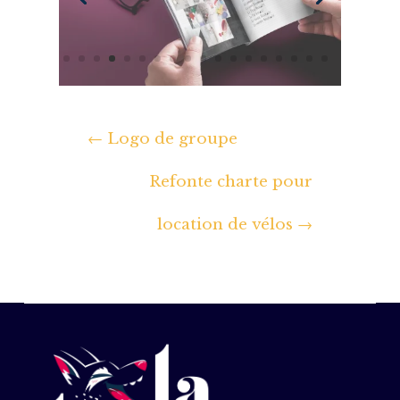
←
Logo de groupe
Refonte charte pour
location de vélos
→