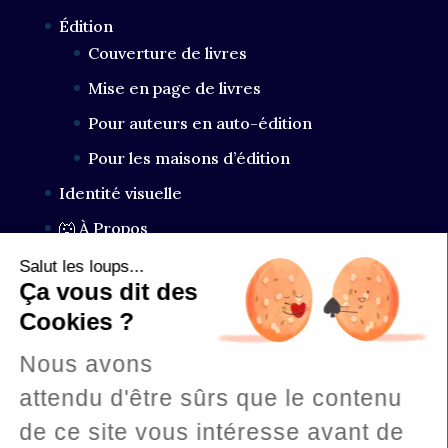
Édition
Couverture de livres
Mise en page de livres
Pour auteurs en auto-édition
Pour les maisons d’édition
Identité visuelle
🐺 À Propos
Portfolio
Salut les loups...
Ça vous dit des
💬 Les avis clients
Cookies ?
🔸 Lettre hebdo Substack
Nous avons
Mentions légales
attendu d'être sûrs que le contenu
Sitemap
de ce site vous intéresse avant de
BLOG À la lisière du bois