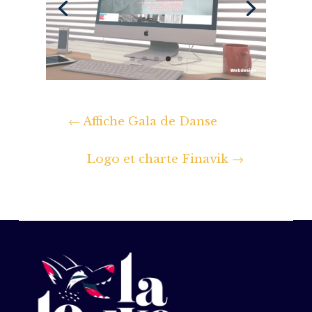
←
Affiche Gala de Danse
Logo et charte Finavik
→