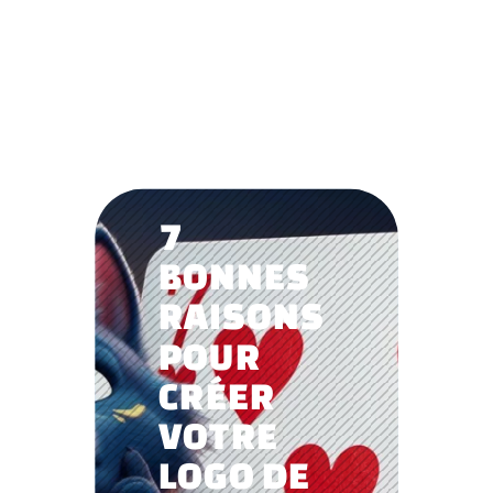
7
BONNES
RAISONS
POUR
CRÉER
VOTRE
LOGO DE