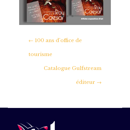
←
100 ans d'office de
tourisme
Catalogue Gulfstream
éditeur
→