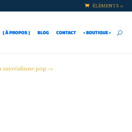
ÉLÉMENTS 0
[ À PROPOS ]
BLOG
CONTACT
• BOUTIQUE •
n surréalisme pop
→