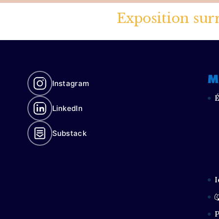
Exposition sur
M
Instagram
É
LinkedIn
Substack
I

P