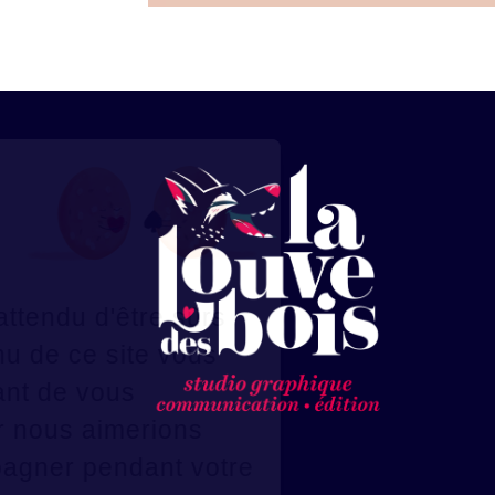
Salut les loups...
Ça vous dit
des Cookies
?
Nous avons attendu d'être sûrs
que le contenu de ce site vous
intéresse avant de vous
déranger, car nous aimerions
vous accompagner pendant votre