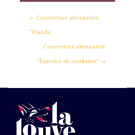
←
Couverture alternative
"Viande"
Couverture alternative
"Exercice de confiance"
→