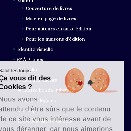
Édition
Couverture de livres
Mise en page de livres
Pour auteurs en auto-édition
Pour les maisons d’édition
Identité visuelle
🐺 À Propos
Portfolio
Salut les loups...
Ça vous dit des
💬 Les avis clients
Cookies ?
🔸 Lettre hebdo Substack
Nous avons
Mentions légales
attendu d'être sûrs que le contenu
Sitemap
de ce site vous intéresse avant de
BLOG À la lisière du bois
vous déranger, car nous aimerions
Contact