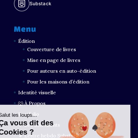
Substack
Menu
Édition
Couverture de livres
Mise en page de livres
Pour auteurs en auto-édition
Pour les maisons d’édition
Identité visuelle
🐺 À Propos
Portfolio
Salut les loups...
Ça vous dit des
💬 Les avis clients
Cookies ?
🔸 Lettre hebdo Substack