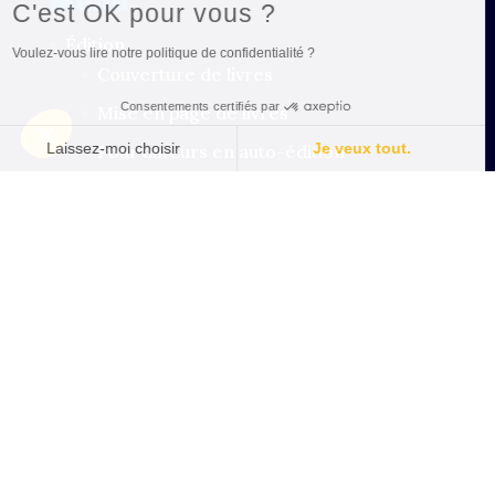
Menu
C'est OK pour vous ?
Édition
Voulez-vous lire notre politique de confidentialité ?
Couverture de livres
Consentements certifiés par
Mise en page de livres
Laissez-moi choisir
Je veux tout.
Pour auteurs en auto-édition
Plateforme de Gestion du Consentement
Axeptio consent
Pour les maisons d’édition
Identité visuelle
Notre plateforme vous permet d'adapter 
🐺 À Propos
Portfolio
💬 Les avis clients
🔸 Lettre hebdo Substack
Mentions légales
Sitemap