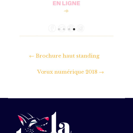
←
Brochure haut standing
Vœux numérique 2018
→