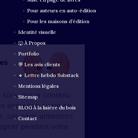
Pour auteurs en auto-édition
Pour les maisons d’édition
Identité visuelle
🐺 À Propos
Portfolio
ut les loups...
 vous dit des
💬 Les avis clients
okies ?
🔸 Lettre hebdo Substack
ous avons
Mentions légales
tendu d'être sûrs que le contenu
Sitemap
 ce site vous intéresse avant de
BLOG À la lisière du bois
us déranger, car nous aimerions
Contact
us accompagner pendant votre
site...