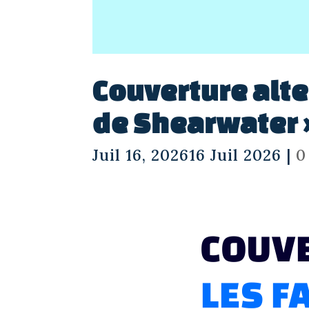
Couverture alt
de Shearwater 
Juil 16, 202616 Juil 2026
|
0
COUV
LES 