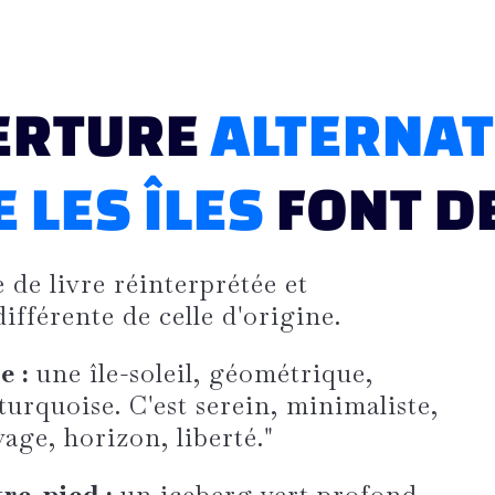
ERTURE
ALTERNAT
E LES ÎLES
FONT D
 de livre réinterprétée et
ifférente de celle d'origine.
e :
une île-soleil, géométrique,
turquoise. C'est serein, minimaliste,
yage, horizon, liberté."
tre-pied :
un iceberg vert profond,