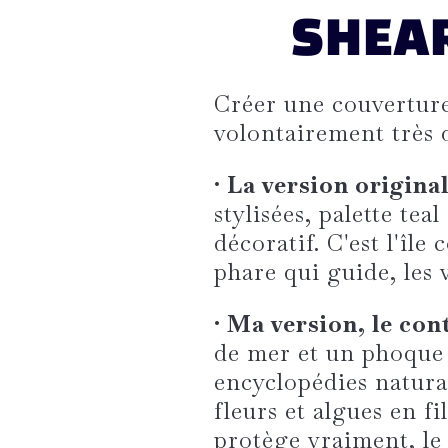
SHEA
Créer une couverture
volontairement très d
• La version original
stylisées, palette teal
décoratif. C'est l'îl
phare qui guide, les
• Ma version, le con
de mer et un phoque i
encyclopédies natural
fleurs et algues en fi
protège vraiment, le v