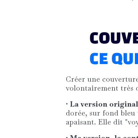
COUV
CE QU
Créer une couverture
volontairement très d
• La version original
dorée, sur fond bleu 
apaisant. Elle dit "vo
• Ma version, le con