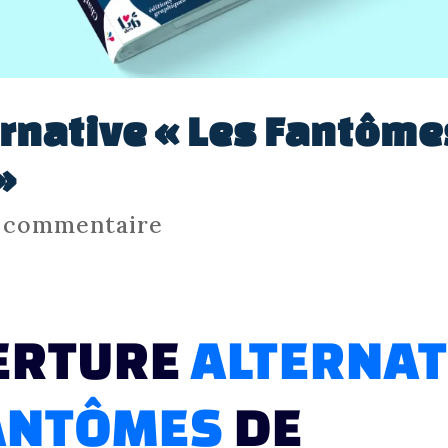
ernative « Les Fantôme
»
 commentaire
ERTURE
ALTERNAT
FANTÔMES
DE