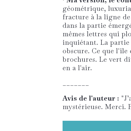
géométrique, luxurian
fracture à la ligne de
dans la partie émergée
mêmes lettres qui pl
inquiétant. La parti
obscure. Ce que l'île
brochures. Le vert dit
en a l'air.
_______
Avis de l'auteur :
"J’
mystérieuse. Merci. 