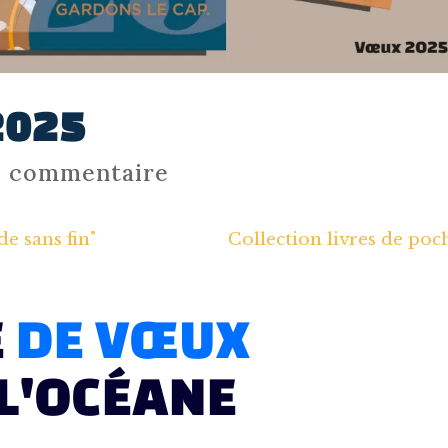
2025
0 commentaire
e sans fin"
Collection livres de poc
E
DE VŒUX
L'OCÉANE