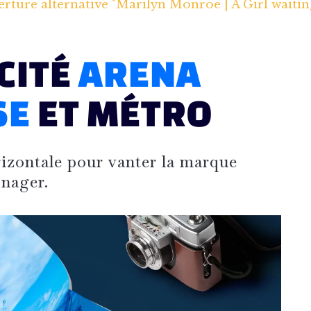
rture alternative "Marilyn Monroe | A Girl waitin
CITÉ
ARENA
SE
ET MÉTRO
rizontale pour vanter la marque
 nager.