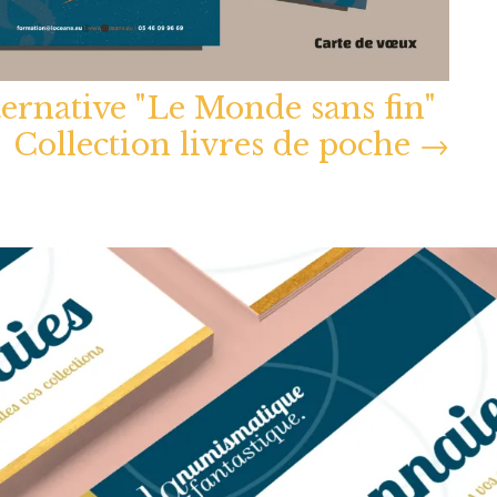
ernative "Le Monde sans fin"
Collection livres de poche
→