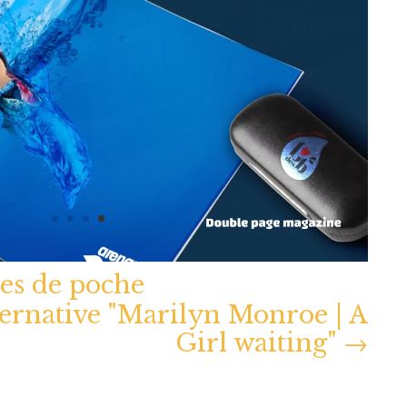
res de poche
ternative "Marilyn Monroe | A
Girl waiting"
→